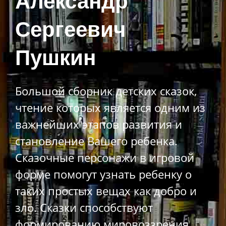
Александр
Сергеевич
Пушкин
Большой сборник детских сказок,
чтение которых является одним из
важнейших этапов развития и
становление Вашего ребенка.
Сказочные персонажи в игровой
форме помогут узнать ребенку о
таких простых вещах как добро и
зло. Сказки способствуют
формированию мировоззрения