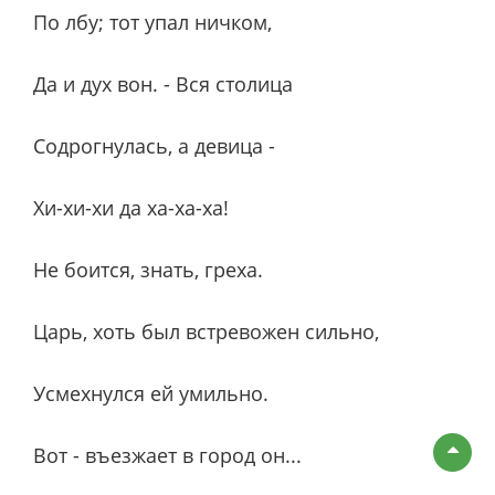
По лбу; тот упал ничком,
Да и дух вон. - Вся столица
Содрогнулась, а девица -
Хи-хи-хи да ха-ха-ха!
Не боится, знать, греха.
Царь, хоть был встревожен сильно,
Усмехнулся ей умильно.
Вот - въезжает в город он...
Вве