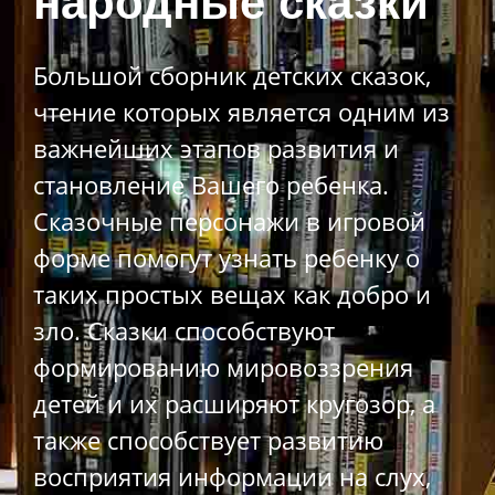
народные сказки
Большой сборник детских сказок,
чтение которых является одним из
важнейших этапов развития и
становление Вашего ребенка.
Сказочные персонажи в игровой
форме помогут узнать ребенку о
таких простых вещах как добро и
зло. Сказки способствуют
формированию мировоззрения
детей и их расширяют кругозор, а
также способствует развитию
восприятия информации на слух,