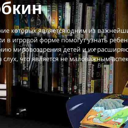
бкин
ение которых является одним из важнейш
и в игровой форме помогут узнать ребенк
нию мировоззрения детей и их расширяют 
слух, что является не маловажным аспе