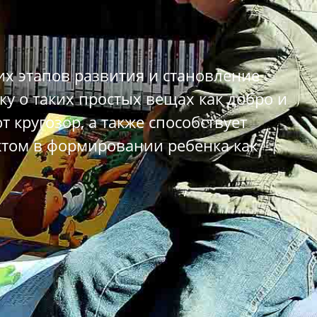
их этапов развития и становление
у о таких простых вещах как добро и
кругозор, а также способствует
ктом в формировании ребенка как