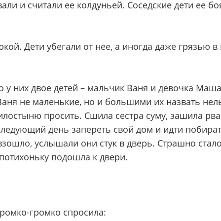
ли и считали ее колдуньей. Соседские дети ее бо
юкой. Дети убегали от нее, а иногда даже грязью в
о у них двое детей – мальчик Ваня и девочка Маш
аня не маленькие, но и большими их назвать нель
милостыню просить. Сшила сестра суму, зашила рв
 следующий день запереть свой дом и идти побират
 взошло, услышали они стук в дверь. Страшно стало
 потихоньку подошла к двери.
 громко-громко спросила: